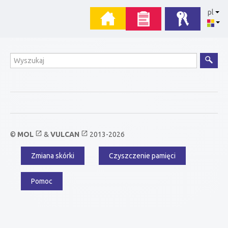
Przejdź
Menu
pl
do
zawartości
główne
Wyszukiwanie
open_in_new
open_in_new
©
MOL
&
VULCAN
2013-2026
Zmiana skórki
Czyszczenie pamięci
Menu
dodatkowe
Pomoc